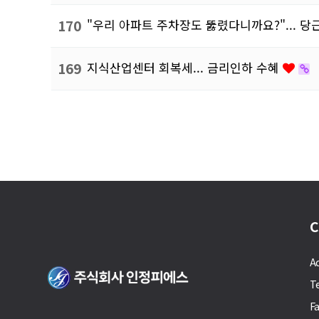
170
"우리 아파트 주차장도 뚫렸다니까요?"... 당
169
지식산업센터 회복세... 금리인하 수혜
다음
맨끝
C
A
T
F