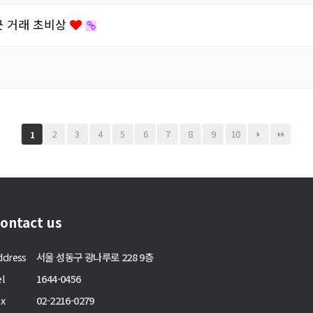
근 거래 초비상
2
3
4
5
6
7
8
9
10
1
ontact us
ddress
서울 성동구 광나루로 228 9층
el
1644-0456
ax
02-2216-0279