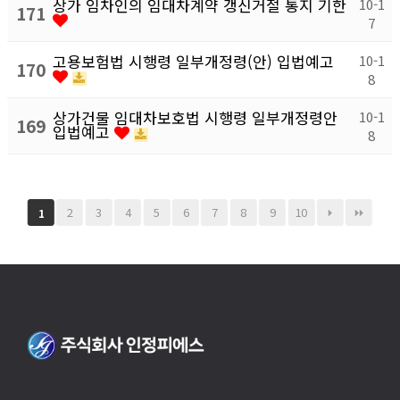
상가 임차인의 임대차계약 갱신거절 통지 기한
10-1
171
7
고용보험법 시행령 일부개정령(안) 입법예고
10-1
170
8
상가건물 임대차보호법 시행령 일부개정령안
10-1
169
입법예고
8
2
3
4
5
6
7
8
9
10
1