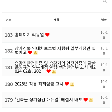
번호
제목
날짜
10-1
183
홈페이지 리뉴얼
0
상가건물 임대차보호법 시행령 일부개정안 입
10-1
182
법예고
0
승강기안전인증 및 승강기의 안전인증에 관한
10-1
181
운영규정 일부개정 알림(행정안전부 고시 제2
0
024-62호, 202…
10-1
180
2025년 적용 최저임금 고시
0
10-1
179
‘건축물 정기점검 매뉴얼’ 해설서 배포
0