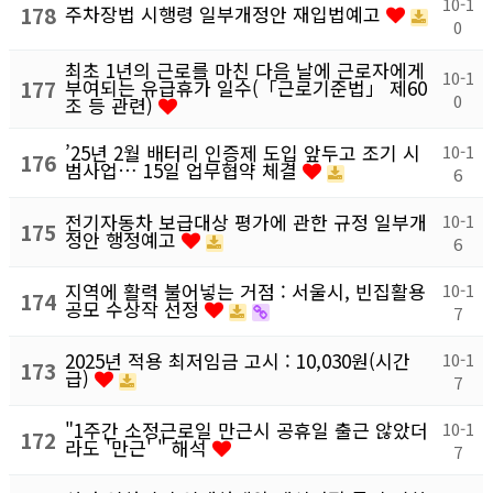
10-1
178
주차장법 시행령 일부개정안 재입법예고
0
최초 1년의 근로를 마친 다음 날에 근로자에게
10-1
177
부여되는 유급휴가 일수(「근로기준법」 제60
0
조 등 관련)
’25년 2월 배터리 인증제 도입 앞두고 조기 시
10-1
176
범사업… 15일 업무협약 체결
6
전기자동차 보급대상 평가에 관한 규정 일부개
10-1
175
정안 행정예고
6
지역에 활력 불어넣는 거점 : 서울시, 빈집활용
10-1
174
공모 수상작 선정
7
2025년 적용 최저임금 고시 : 10,030원(시간
10-1
173
급)
7
"1주간 소정근로일 만근시 공휴일 출근 않았더
10-1
172
라도 '만근' " 해석
7