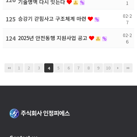
기술명맥 다시 잇는다
1
02-2
125
승강기 갇힘사고 구조체계 마련
7
02-2
124
2025년 안전동행 지원사업 공고
6
1
2
3
5
6
7
8
9
10
4