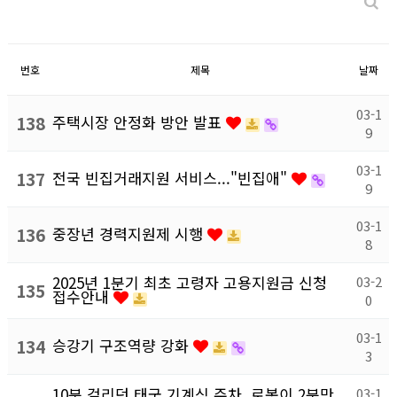
번호
제목
날짜
03-1
138
주택시장 안정화 방안 발표
9
03-1
137
전국 빈집거래지원 서비스..."빈집애"
9
03-1
136
중장년 경력지원제 시행
8
2025년 1분기 최초 고령자 고용지원금 신청
03-2
135
접수안내
0
03-1
134
승강기 구조역량 강화
3
10분 걸리던 태국 기계식 주차, 로봇이 2분만
03-1