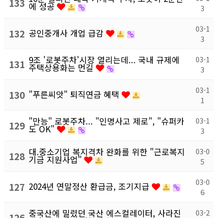
133
에 성공
3
03-1
132
공인중개사 개업 급감
3
9조 '로봇주차'시장 열리는데... 국내 규제에
03-1
131
주택상용화는 먼길
3
03-1
130
"푸른씨앗" 퇴직연금 혜택
1
"만능" 로봇주차... "인명사고 제로", "슈퍼카
03-1
129
도 OK"
3
대.중소기업 복지격차 완화를 위한 "근로복지
03-0
128
기금 지원사업"
5
03-0
127
2024년 연말정산 환급금, 조기지급
6
중국산에 밀렸던 국산 에스컬레이터, 사라진
03-2
126