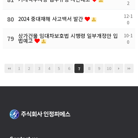
2
12-1
80
2024 중대재해 사고백서 발간
0
상가건물 임대차보호법 시행령 일부개정안 입
10-1
79
법예고
0
1
2
3
4
5
6
8
9
10
7