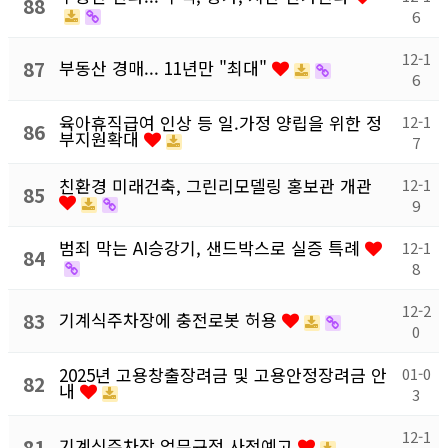
88
6
12-1
87
부동산 경매... 11년만 "최대"
6
육아휴직급여 인상 등 일.가정 양립을 위한 정
12-1
86
부지원확대
7
친환경 미래건축, 그린리모델링 홍보관 개관
12-1
85
9
범죄 막는 AI승강기, 샌드박스로 실증 특례
12-1
84
8
12-2
83
기계식주차장에 충전로봇 허용
0
2025년 고용창출장려금 및 고용안정장려금 안
01-0
82
내
3
12-1
81
기계식주차장 업무규정 사전예고