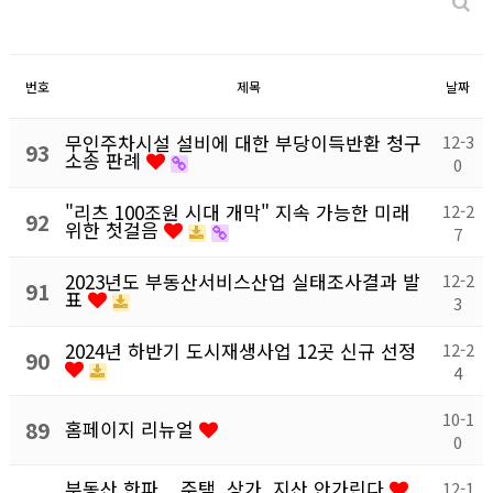
번호
제목
날짜
무인주차시설 설비에 대한 부당이득반환 청구
12-3
93
소송 판례
0
"리츠 100조원 시대 개막" 지속 가능한 미래
12-2
92
위한 첫걸음
7
2023년도 부동산서비스산업 실태조사결과 발
12-2
91
표
3
2024년 하반기 도시재생사업 12곳 신규 선정
12-2
90
4
10-1
89
홈페이지 리뉴얼
0
부동산 한파... 주택, 상가, 지산 안가린다
12-1