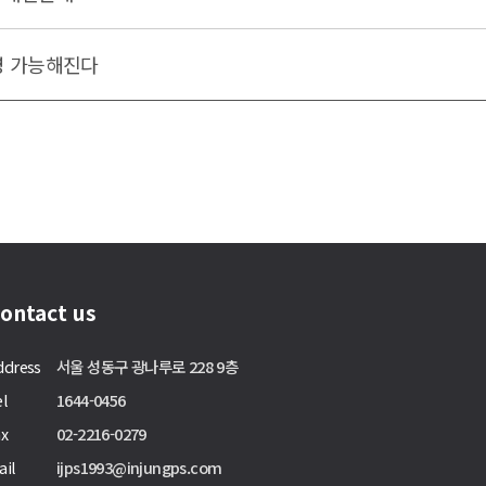
운영 가능해진다
ontact us
ddress
서울 성동구 광나루로 228 9층
el
1644-0456
ax
02-2216-0279
ail
ijps1993@injungps.com