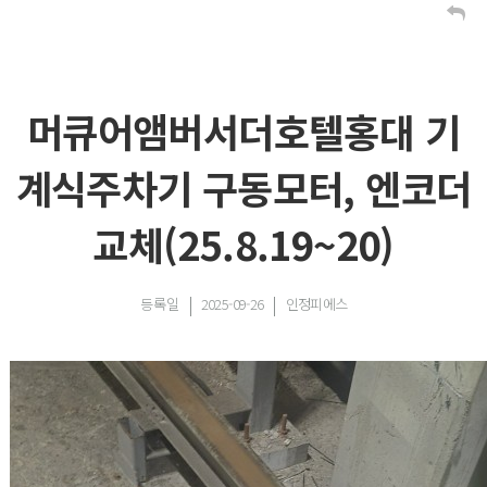
머큐어앰버서더호텔홍대 기
계식주차기 구동모터, 엔코더
교체(25.8.19~20)
등록일
2025-09-26
인정피에스