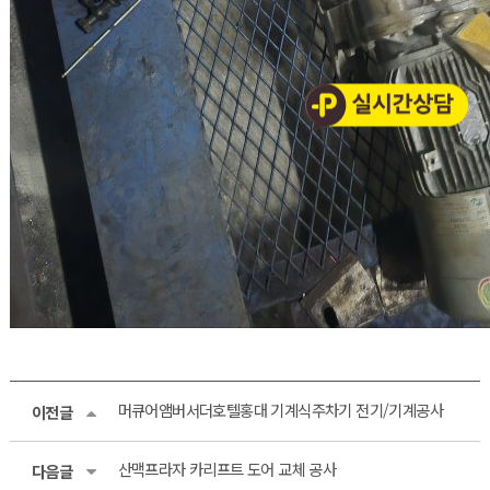
머큐어앰버서더호텔홍대 기계식주차기 전기/기계공사
이전글
산맥프라자 카리프트 도어 교체 공사
다음글