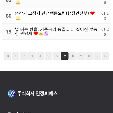
6
승강기 고장시 안전행동요령(행정안전부)
01-1
80
3
널 뛰는 환율, 기준금리 동결... 더 짙어진 부동
01-2
79
산 관망세
0
1
2
3
4
5
6
8
9
10
7