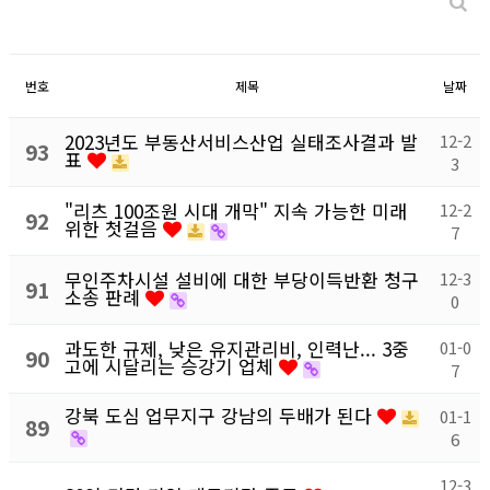
번호
제목
날짜
2023년도 부동산서비스산업 실태조사결과 발
12-2
93
표
3
"리츠 100조원 시대 개막" 지속 가능한 미래
12-2
92
위한 첫걸음
7
무인주차시설 설비에 대한 부당이득반환 청구
12-3
91
소송 판례
0
과도한 규제, 낮은 유지관리비, 인력난... 3중
01-0
90
고에 시달리는 승강기 업체
7
강북 도심 업무지구 강남의 두배가 된다
01-1
89
6
12-3