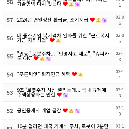
58
기술명맥 다시 잇는다
1
03-0
57
2024년 연말정산 환급금, 조기지급
6
대.중소기업 복지격차 완화를 위한 "근로복지
03-0
56
기금 지원사업"
5
"만능" 로봇주차... "인명사고 제로", "슈퍼카
03-1
55
도 OK"
3
03-1
54
"푸른씨앗" 퇴직연금 혜택
1
9조 '로봇주차'시장 열리는데... 국내 규제에
03-1
53
주택상용화는 먼길
3
03-1
52
공인중개사 개업 급감
3
10분 걸리던 태국 기계식 주차, 로봇이 2분만
03-1
51