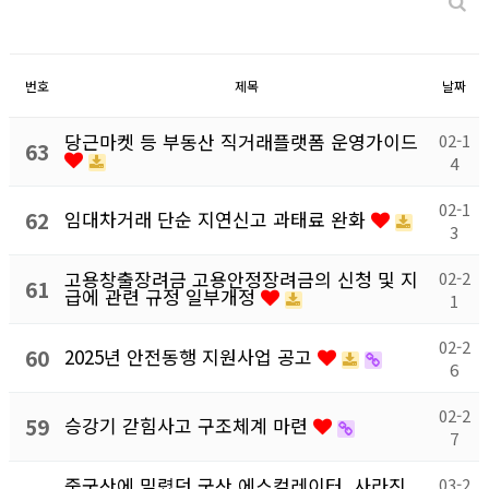
번호
제목
날짜
당근마켓 등 부동산 직거래플랫폼 운영가이드
02-1
63
4
02-1
62
임대차거래 단순 지연신고 과태료 완화
3
고용창출장려금 고용안정장려금의 신청 및 지
02-2
61
급에 관련 규정 일부개정
1
02-2
60
2025년 안전동행 지원사업 공고
6
02-2
59
승강기 갇힘사고 구조체계 마련
7
중국산에 밀렸던 국산 에스컬레이터, 사라진
03-2