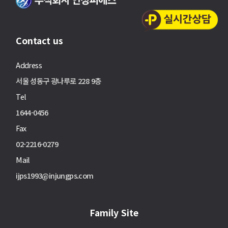
Contact us
Address
서울 성동구 광나루로 228 9층
Tel
1644-0456
Fax
02-2216-0279
Mail
ijps1993@injungps.com
Family Site